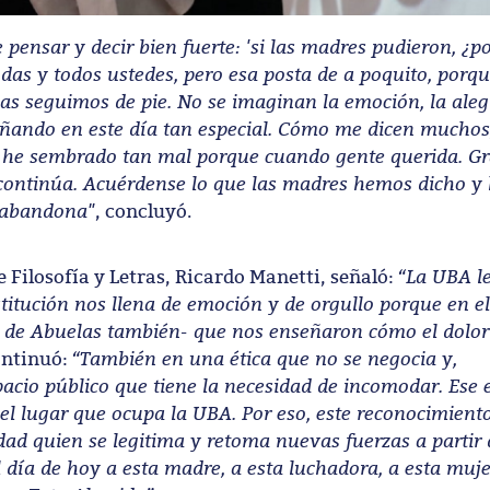
pensar y decir bien fuerte: 'si las madres pudieron, ¿p
das y todos ustedes, pero esa posta de a poquito, porqu
locas seguimos de pie. No se imaginan la emoción, la aleg
ñando en este día tan especial. Cómo me dicen muchos
 he sembrado tan mal porque cuando gente querida. Gr
a continúa. Acuérdense lo que las madres hemos dicho 
e abandona"
, concluyó.
“La UBA l
e Filosofía y Letras, Ricardo Manetti, señaló:
titución nos llena de emoción y de orgullo porque en el
 de Abuelas también- que nos enseñaron cómo el dolor 
“También en una ética que no se negocia y,
continuó:
cio público que tiene la necesidad de incomodar. Ese e
 el lugar que ocupa la UBA. Por eso, este reconocimient
idad quien se legitima y retoma nuevas fuerzas a partir 
día de hoy a esta madre, a esta luchadora, a esta mujer