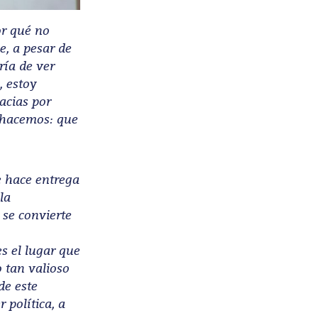
or qué no
e, a pesar de
ría de ver
, estoy
acias por
y hacemos: que
e hace entrega
la
se convierte
s el lugar que
o tan valioso
de este
 política, a