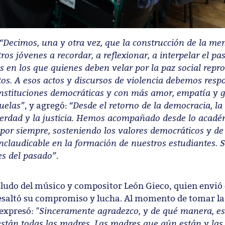
“Decimos, una y otra vez, que la construcción de la me
os jóvenes a recordar, a reflexionar, a interpelar el pa
 en los que quienes deben velar por la paz social repr
tos. A esos actos y discursos de violencia debemos resp
nstituciones democráticas y con más amor, empatía y 
uelas”
“Desde el retorno de la democracia, l
, y agregó:
verdad y la justicia. Hemos acompañado desde lo académ
y, por siempre, sosteniendo los valores democráticos y de
audicable en la formación de nuestros estudiantes. S
es del pasado”
.
saludo del músico y compositor León Gieco, quien envió
resaltó su compromiso y lucha. Al momento de tomar la
"Sinceramente agradezco, y de qué manera, e
expresó:
stán todas las madres. Las madres que aún están y las