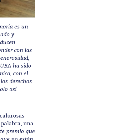
moria es un
sado y
oducen
onder con las
generosidad,
a UBA ha sido
ico, con el
 los derechos
olo así
 calurosas
 palabra, una
ste premio que
 que no están,