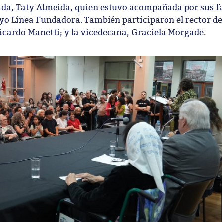
ada, Taty Almeida, quien estuvo acompañada por sus f
yo Línea Fundadora. También participaron el rector de
 Ricardo Manetti; y la vicedecana, Graciela Morgade.