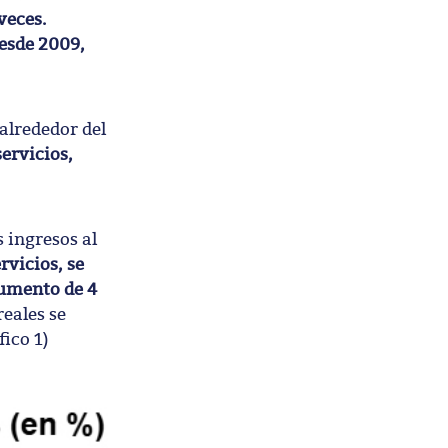
veces.
desde 2009,
alrededor del
ervicios,
 ingresos al
rvicios, se
aumento de 4
reales se
ico 1)