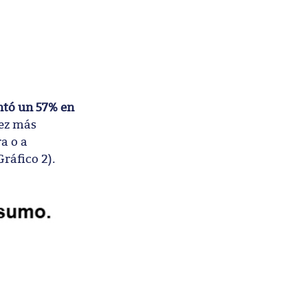
ntó un 57% en
vez más
a o a
ráfico 2).