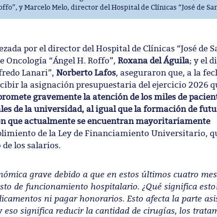
offo”, y Marcelo Melo, director del Hospital de Clínicas “José de Sa
zada por el director del Hospital de Clínicas “José de 
 de Oncología “Ángel H. Roffo”,
Roxana del Águila
; y el 
fredo Lanari”,
Norberto Lafos
, aseguraron que, a la fec
cibir la asignación presupuestaria del ejercicio 2026 q
romete gravemente la atención de los miles de pacien
ales de la universidad, al igual que la formación de fut
ción que actualmente se encuentran mayoritariamente
limiento de la Ley de Financiamiento Universitario, q
de los salarios.
nómica grave debido a que en estos últimos cuatro me
sto de funcionamiento hospitalario. ¿Qué significa esto
amentos ni pagar honorarios. Esto afecta la parte asis
 eso significa reducir la cantidad de cirugías, los trata