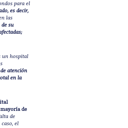
ondos para el
do, es decir,
en las
 de su
afectadas;
s un hospital
os
 de atención
otal en la
ital
 mayoría de
alta de
caso, el