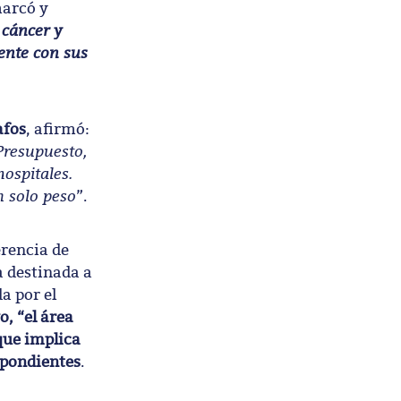
marcó y
 cáncer y
ente con sus
afos
, afirmó:
Presupuesto,
ospitales.
 solo peso
”.
erencia de
a destinada a
a por el
, “el área
 que implica
spondientes
.