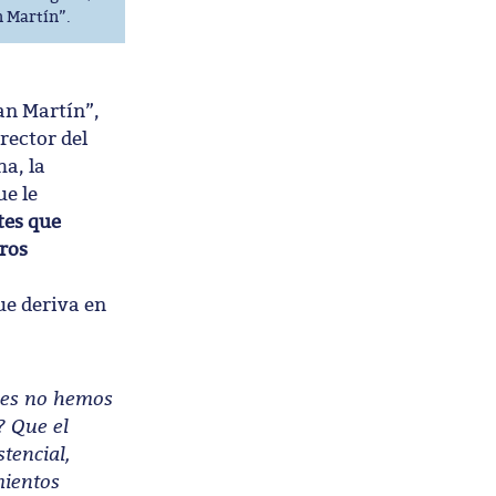
n Martín”.
San Martín”,
director del
ha, la
ue le
tes que
uros
ue deriva en
ses no hemos
? Que el
tencial,
mientos