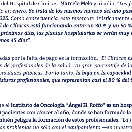
“Los f
 del Hospital de Clínicas,
Marcelo Melo
y añadió:
do en enero.
Se trata de los mismos montos del año pasa
2025
. Como consecuencia, esto repercute drásticamente 
al de Clínicas está funcionando entre un 30 % y un 50 %
 próximos días, las plantas hospitalarias se verán muy 
imos 45 días
”.
“El Clínicas e
adas por la falta de pago es la formación:
n de profesionales de la salud. Un gran porcentaje de l
rsidades públicas. Por lo tanto,
la baja en la capacidad
turos profesionales, que representan casi el 80 % del t
ue el
Instituto de Oncología “Ángel H. Roffo” es un hosp
 pacientes con cáncer al año
,
donde se han formado la
“La f
mbién peligra la formación de estos profesionales
.
s problemas no sólo con el equipamiento —en nuestro 