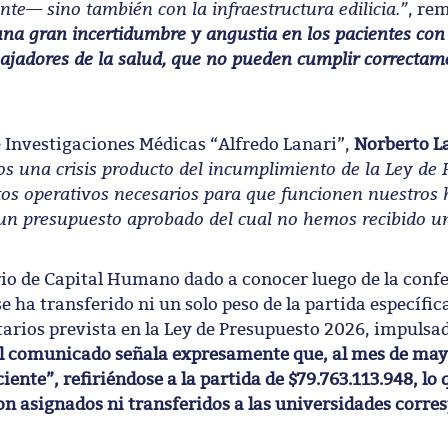
nte— sino también con la infraestructura edilicia.”
, re
una gran incertidumbre y angustia en los pacientes con
ajadores de la salud, que no pueden cumplir correctam
 de Investigaciones Médicas “Alfredo Lanari”,
Norberto L
os una crisis producto del incumplimiento de la Ley de 
os operativos necesarios para que funcionen nuestros h
un presupuesto aprobado del cual no hemos recibido un
io de Capital Humano dado a conocer luego de la conf
e ha transferido ni un solo peso de la partida específic
tarios prevista en la Ley de Presupuesto 2026, impulsad
l comunicado señala expresamente que, al mes de mayo
ente”, refiriéndose a la partida de $79.763.113.948, lo
on asignados ni transferidos a las universidades corre