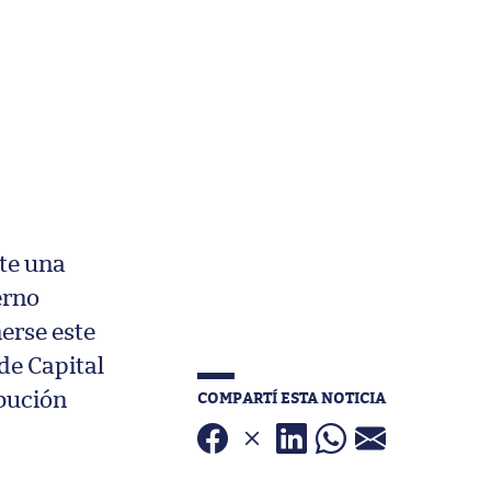
nte una
erno
erse este
de Capital
COMPARTÍ ESTA NOTICIA
bución