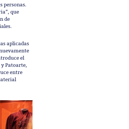
s personas.
ia”, que
ón de
iales.
ías aplicadas
a nuevamente
ntroduce el
 y Patoarte,
ruce entre
aterial