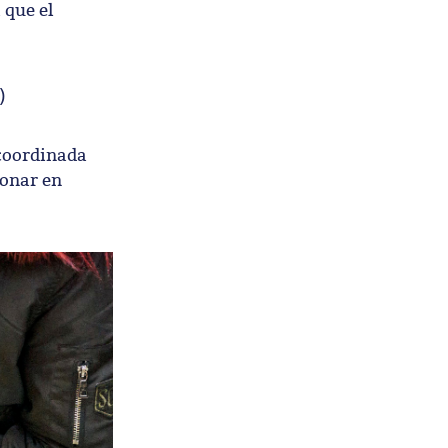
 que el
)
 coordinada
ionar en