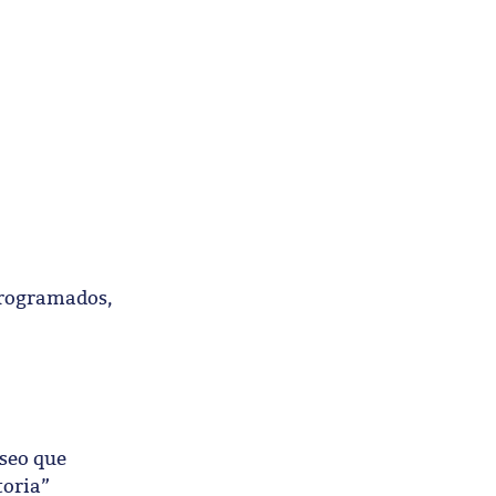
 programados,
useo que
toria”