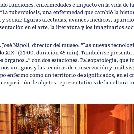
do funciones, enfermedades e impacto en la vida de la
 “La tuberculosis, una enfermedad que cambió la histor
a y social: figuras afectadas, avances médicos, aparici
sentación en el arte, la literatura y los imaginarios soc
Dr. José Nápoli, director del museo: “Las nuevas tecnolog
glo XIX” (21:00, duración 45 min). También se present
los órganos…” con dos estaciones: Paleopatología, que i
os antiguos y las técnicas de conservación y análisis;
po enfermo como un territorio de significados, en el c
a exposición de objetos representativos de la cultura m