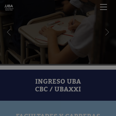
Anterior
Sigu
INGRESO UBA
CBC / UBAXXI