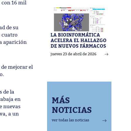
, con 16 mil
ad de su
e cuatro
LA BIOINFORMÁTICA
ACELERA EL HALLAZGO
la aparición
DE NUEVOS FÁRMACOS
jueves 23 de abril de 2026
 de mejorar el
mo.
 de la
MÁS
rabaja en
de nuevas
NOTICIAS
va, a un
ver todas las noticias