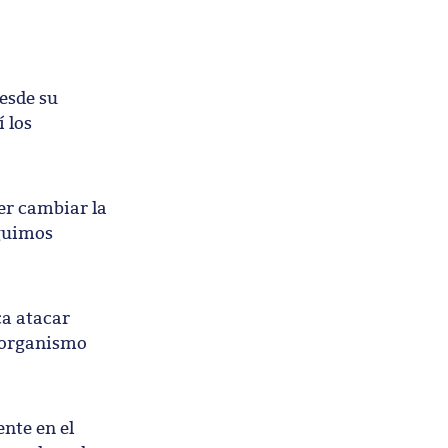
esde su
 los
der cambiar la
eguimos
ca atacar
o organismo
nte en el