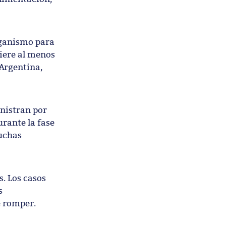
rganismo para
uiere al menos
 Argentina,
inistran por
urante la fase
muchas
. Los casos
s
e romper.