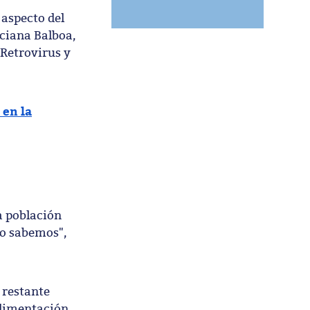
aspecto del
uciana Balboa,
 Retrovirus y
 en la
a población
lo sabemos",
 restante
alimentación,