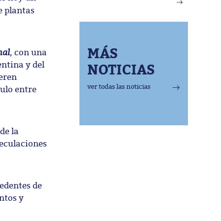
e plantas
MÁS
nal
, con una
ntina y del
NOTICIAS
ieren
ver todas las noticias
culo entre
de la
peculaciones
cedentes de
ntos y