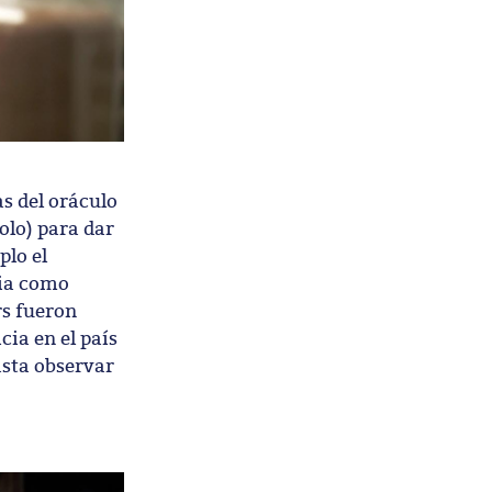
s del oráculo
olo) para dar
plo el
lia como
rs fueron
cia en el país
asta observar