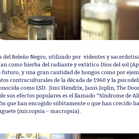
el Beleño Negro, utilizado por videntes y sacerdotisa
ían como hierba del radiante y extático Dios del sol (Ap
 o futuro, y una gran cantidad de hongos como por ejem
tos contraculturales de la década de 1960 y la psicode
onocida como LSD. Jimi Hendrix, Janis Joplin, The Doo
e sus efectos populares es el llamado “Síndrome de Ali
ión que han encogido súbitamente o que han crecido h
 juguete (micropsia – macropsia).