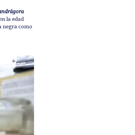
andrágora
en la edad
ia negra como